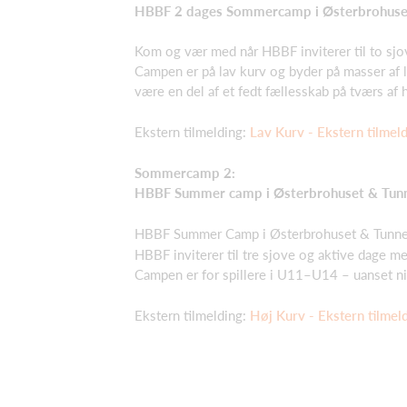
HBBF 2 dages Sommercamp i Østerbrohuset
Kom og vær med når HBBF inviterer til to sjov
Campen er på lav kurv og byder på masser af l
være en del af et fedt fællesskab på tværs af 
Ekstern tilmelding:
Lav Kurv - Ekstern tilmel
Sommercamp 2:
HBBF Summer camp i Østerbrohuset & Tun
HBBF Summer Camp i Østerbrohuset & Tunne
HBBF inviterer til tre sjove og aktive dage m
Campen er for spillere i U11–U14 – uanset n
Ekstern tilmelding:
Høj Kurv - Ekstern tilmel