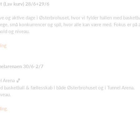
 (Lav kurv) 28/6+29/6
e og aktive dage i Østerbrohuset, hvor vi fylder hallen med basketbal
ege, små konkurrencer og spil, hvor alle kan være med. Fokus er på 
hold og niveau.
ding
nelarenaen 30/6-2/7
l Arena 🏀
ed basketball & fællesskab i både Østerbrohuset og i Tunnel Arena.
iveau.
ding
.