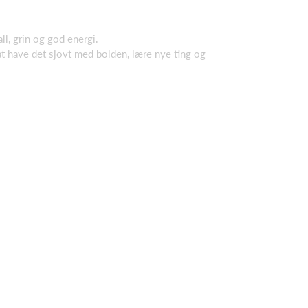
l, grin og god energi.
at have det sjovt med bolden, lære nye ting og