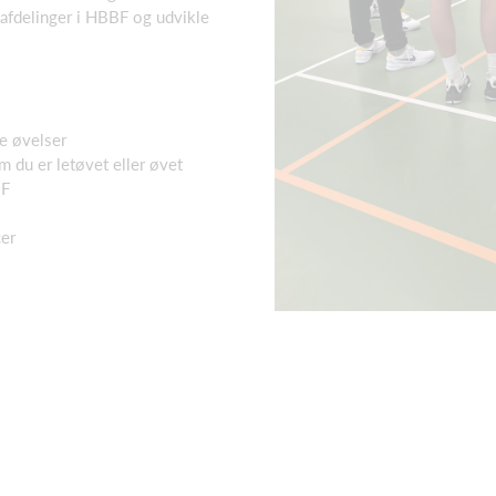
afdelinger i HBBF og udvikle
e øvelser
m du er letøvet eller øvet
BF
cer