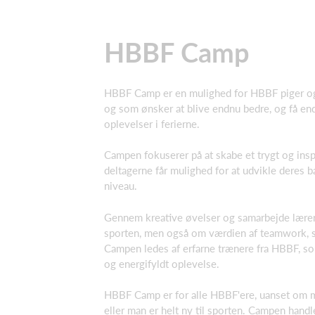
HBBF Camp
HBBF Camp er en mulighed for HBBF piger og 
og som ønsker at blive endnu bedre, og få end
oplevelser i ferierne.
Campen fokuserer på at skabe et trygt og insp
deltagerne får mulighed for at udvikle deres 
niveau.
Gennem kreative øvelser og samarbejde lærer
sporten, men også om værdien af teamwork, se
Campen ledes af erfarne trænere fra HBBF, som 
og energifyldt oplevelse.
HBBF Camp er for alle HBBF'ere, uanset om man
eller man er helt ny til sporten. Campen hand