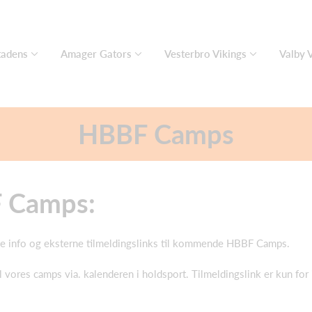
adens
Amager Gators
Vesterbro Vikings
Valby 
HBBF Camps
 Camps:
nde info og eksterne tilmeldingslinks til kommende HBBF Camps.
l vores camps via. kalenderen i holdsport. Tilmeldingslink er kun fo