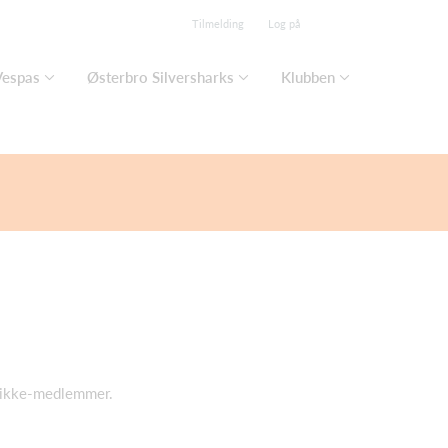
Tilmelding
Log på
Vespas
Østerbro Silversharks
Klubben
r ikke-medlemmer.